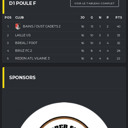
D1 POULE F
VOIR LE TABLEAU COMPLET
POS
CLUB
JO
G
N
P
PTS
BAINS / OUST CADETS 2
1
16
13
1
2
40
LAILLE US
2
16
10
3
3
33
BREAL / FOOT
3
16
10
2
4
32
BRUZ FC 2
4
16
8
4
4
28
REDON ATL VILAINE 3
5
16
6
4
6
22
SPONSORS