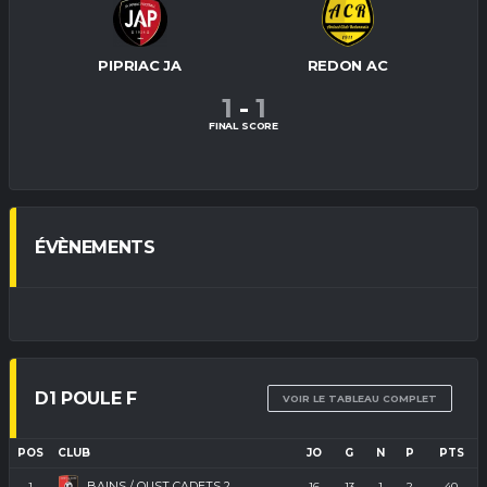
PIPRIAC JA
REDON AC
1
-
1
FINAL SCORE
ÉVÈNEMENTS
D1 POULE F
VOIR LE TABLEAU COMPLET
POS
CLUB
JO
G
N
P
PTS
BAINS / OUST CADETS 2
1
16
13
1
2
40