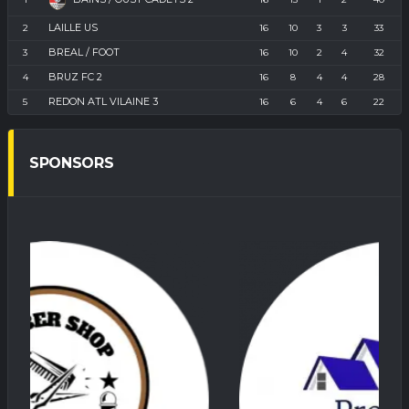
LAILLE US
2
16
10
3
3
33
BREAL / FOOT
3
16
10
2
4
32
BRUZ FC 2
4
16
8
4
4
28
REDON ATL VILAINE 3
5
16
6
4
6
22
SPONSORS