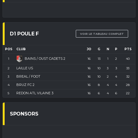
D1 POULE F
VOIR LE TABLEAU COMPLET
POS
CLUB
JO
G
N
P
PTS
BAINS / OUST CADETS 2
1
16
13
1
2
40
LAILLE US
2
16
10
3
3
33
BREAL / FOOT
3
16
10
2
4
32
BRUZ FC 2
4
16
8
4
4
28
REDON ATL VILAINE 3
5
16
6
4
6
22
SPONSORS